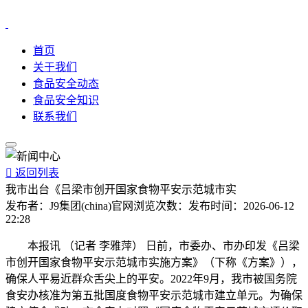
首页
关于我们
食品安全动态
食品安全知识
联系我们

返回列表
我市出台《吕梁市创开国家食物平安示范城市实
发布者：
J9集团(china)官网
浏览次数：
发布时间：
2026-06-12
22:28
本报讯 （记者 李雅萍） 日前，市委办、市办印发《吕梁
市创开国家食物平安示范城市实施方案》（下称《方案》），
确保人平易近群众舌尖上的平安。2022年9月，我市被国务院
食安办核准为第五批国度食物平安示范城市建立单元。为确保