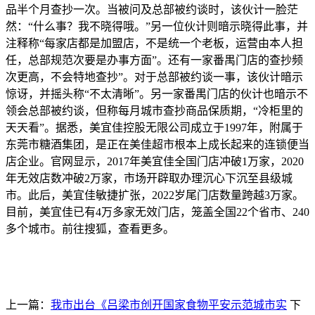
品半个月查抄一次。当被问及总部被约谈时，该伙计一脸茫
然：“什么事？我不晓得哦。”另一位伙计则暗示晓得此事，并
注释称“每家店都是加盟店，不是统一个老板，运营由本人担
任，总部规范次要是办事方面”。还有一家番禺门店的查抄频
次更高，不会特地查抄”。对于总部被约谈一事，该伙计暗示
惊讶，并摇头称“不太清晰”。另一家番禺门店的伙计也暗示不
领会总部被约谈，但称每月城市查抄商品保质期，“冷柜里的
天天看”。据悉，美宜佳控股无限公司成立于1997年，附属于
东莞市糖酒集团，是正在美佳超市根本上成长起来的连锁便当
店企业。官网显示，2017年美宜佳全国门店冲破1万家，2020
年无效店数冲破2万家，市场开辟取办理沉心下沉至县级城
市。此后，美宜佳敏捷扩张，2022岁尾门店数量跨越3万家。
目前，美宜佳已有4万多家无效门店，笼盖全国22个省市、240
多个城市。前往搜狐，查看更多。
上一篇：
我市出台《吕梁市创开国家食物平安示范城市实
下