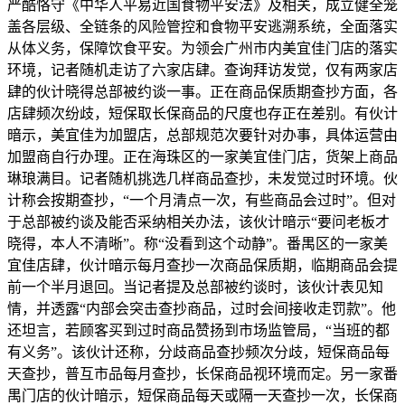
严酷恪守《中华人平易近国食物平安法》及相关，成立健全笼
盖各层级、全链条的风险管控和食物平安逃溯系统，全面落实
从体义务，保障饮食平安。为领会广州市内美宜佳门店的落实
环境，记者随机走访了六家店肆。查询拜访发觉，仅有两家店
肆的伙计晓得总部被约谈一事。正在商品保质期查抄方面，各
店肆频次纷歧，短保取长保商品的尺度也存正在差别。有伙计
暗示，美宜佳为加盟店，总部规范次要针对办事，具体运营由
加盟商自行办理。正在海珠区的一家美宜佳门店，货架上商品
琳琅满目。记者随机挑选几样商品查抄，未发觉过时环境。伙
计称会按期查抄，“一个月清点一次，有些商品会过时”。但对
于总部被约谈及能否采纳相关办法，该伙计暗示“要问老板才
晓得，本人不清晰”。称“没看到这个动静”。番禺区的一家美
宜佳店肆，伙计暗示每月查抄一次商品保质期，临期商品会提
前一个半月退回。当记者提及总部被约谈时，该伙计表见知
情，并透露“内部会突击查抄商品，过时会间接收走罚款”。他
还坦言，若顾客买到过时商品赞扬到市场监管局，“当班的都
有义务”。该伙计还称，分歧商品查抄频次分歧，短保商品每
天查抄，普互市品每月查抄，长保商品视环境而定。另一家番
禺门店的伙计暗示，短保商品每天或隔一天查抄一次，长保商