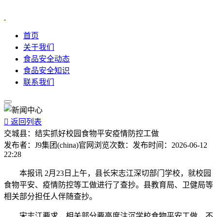
首页
关于我们
食品安全动态
食品安全知识
联系我们

返回列表
交城县：结实抓好校园食物平安疫情防控工做
发布者：
J9集团(china)官网
浏览次数：
发布时间：
2026-06-12
22:28
本报讯 2月23日上午，县长宋志江深切部门学校，就校园
食物平安、疫情防控等工做进行了查抄。县教育局、卫健局等
相关部分担任人伴随查抄。
宋志江要求，相关部分要高度注沉学校食物平安工做，不