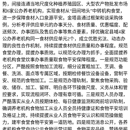
势，间接连通当地尺度化种植养殖园区、大型农产物批发市场
和6家公办养老机构，实现食材从“田间地头”中转机构食堂，
进一步保障食材入口泉源平安。金塔县通过框架和谈采购体
例，分析考评供应单元的办事天分、食材质量、优惠幅度、配
送频次、办事团队及售后办事等焦点要素，择优确定县域4家
公办养老机构同一食材供应单元2个，成立优胜劣汰、动态办
理的良性合作机制，持续提拔食材供应质量和办事程度。规范
食堂办理，提拔办事质效。以规范化办理为抓手，全面提拔养
老机构食堂炊事办事质量取食物平安保障程度。一是规范功能
分区，严酷按照食物加工流程，细分设置粗加工、烹调、备
餐、洗消、面点等专属区域，按期检修餐饮设备设备，营制平
安、规范的食物加工。二是规范办理轨制，聚焦食物采购、验
收、储存、加工、留样、明白各环节操做尺度、义务从体和管
控要求，实现流程闭环、办理有章可循。三是规范人员办理，
严酷落实从业人员按期体检、每日健康监测和岗前培训轨制，
确调养老机构食物加工从业人员全员持健康证和食物平安培训
及格证上岗，持续提拔从业人员食物平安认识和规范操做能
力，建牢食堂食物平安第一道防地。四是规范消息公开，各养
老机构食堂自动公示食物运营证照、食物平安品级、赞扬举报