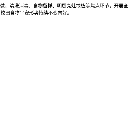
做、清洗消毒、食物留样、明厨亮灶扶植等焦点环节，开展全
，校园食物平安形势持续不变向好。