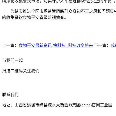
续净化收集餐饮市场，切实守护人平易近群众“舌尖上的平安”
为结实推进全区市场监管范畴群众身边不正之风和问题集中整
的收集餐饮食物平安省级监视抽查。
上一篇：
食物平安最新资讯-快科技--科技改变将来
下一篇：
成
与我们一起
扫描二维码关注我们
联系我们
地址：山西省运城市绛县涑水大街西J9集团(china)官网工业园