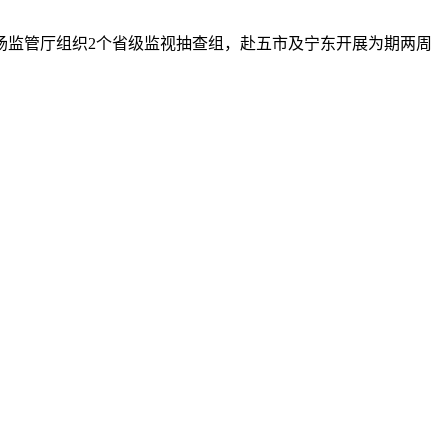
监管厅组织2个省级监视抽查组，赴五市及宁东开展为期两周