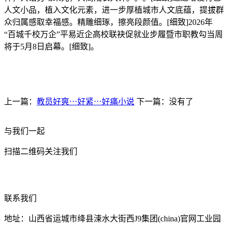
人文小品，植入文化元素，进一步厚植城市人文底蕴，提拔群
众归属感取幸福感。精雕细琢，擦亮段颜值。[细致]2026年
“百城千校万企”平易近企高校联袂促就业步履暨市职教勾当周
将于5月8日启幕。[细致]。
上一篇：
教员好爽⋯好紧⋯好痛小说
下一篇：没有了
与我们一起
扫描二维码关注我们
联系我们
地址：山西省运城市绛县涑水大街西J9集团(china)官网工业园