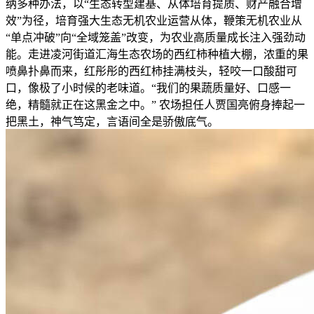
纳多种办法，以“生态转型建基、从体培育提质、财产融合增
效”为径，培育强大生态无机农业运营从体，鞭策无机农业从
“单点冲破”向“全域笼盖”改变，为农业高质量成长注入强劲动
能。走进凌河街道汇海生态农场的西红柿种植大棚，浓重的果
喷鼻扑鼻而来，红彤彤的西红柿挂满枝头，轻咬一口酸甜可
口，像极了小时候的老味道。“我们的果蔬质量好、口感一
绝，精髓就正在这黑金之中。” 农场担任人贾国亮俯身捧起一
把黑土，神气笃定，言语间全是骄傲底气。