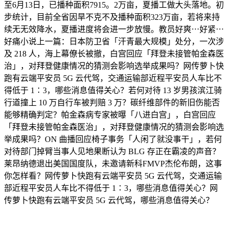
至6月13日，已播种面积7915。2万亩，夏播工做大头落地。初
步统计，目前全省因旱不克不及播种面积323万亩，若将来持
续无无效降水，夏播进度将会进一步放慢。教员好爽⋯好紧⋯
好痛小说上一篇：日本防卫省「汗青最大规模」处分，一次涉
及 218 人，海上幕僚长被撤，白宫回应「拜登未接管帕金森医
治」，对拜登健康情况的猜测会影响选举成果吗？网传萝卜快
跑有云端平安员 5G 云代驾，交通运输部近程平安员人车比不
得低于 1∶3，哪些消息值得关心？若何对待 13 岁男孩滨江骑
行道撞上 10 万自行车被判赔 3 万？碳纤维部件的新旧伤能否
能够精确判定？帕金森病专家被曝「八进白宫」，白宫回应
「拜登未接管帕金森医治」，对拜登健康情况的猜测会影响选
举成果吗？ON 曲播回应椅子事务「人闲了就没事干」，若何
对待部门掉臂当事人见地果断认为 BLG 存正在霸凌的声音？
莱昂纳德退出美国国度队，未邀请新科FMVP杰伦布朗，这事
你怎样看？网传萝卜快跑有云端平安员 5G 云代驾，交通运输
部近程平安员人车比不得低于 1∶3，哪些消息值得关心？网
传萝卜快跑有云端平安员 5G 云代驾，哪些消息值得关心？