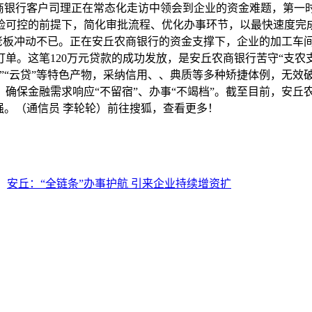
农商银行客户司理正在常态化走访中领会到企业的资金难题，第一
可控的前提下，简化审批流程、优化办事环节，以最快速度完成了
李老板冲动不已。正在安丘农商银行的资金支撑下，企业的加工车
单。这笔120万元贷款的成功发放，是安丘农商银行苦守“支农
“云贷”等特色产物，采纳信用、、典质等多种矫捷体例，无效破
确保金融需求响应“不留宿”、办事“不竭档”。截至目前，安丘农
强。（通信员 李轮轮）前往搜狐，查看更多！
：
安丘：“全链条”办事护航 引来企业持续增资扩