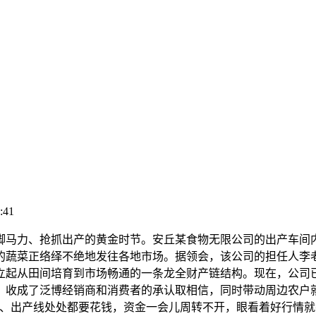
:41
马力、抢抓出产的黄金时节。安丘某食物无限公司的出产车间内
的蔬菜正络绎不绝地发往各地市场。据领会，该公司的担任人李
立起从田间培育到市场畅通的一条龙全财产链结构。现在，公司
，收成了泛博经销商和消费者的承认取相信，同时带动周边农户
购、出产线处处都要花钱，资金一会儿周转不开，眼看着好行情