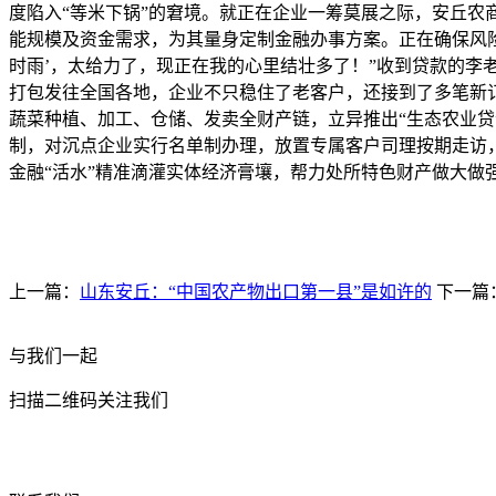
度陷入“等米下锅”的窘境。就正在企业一筹莫展之际，安丘
能规模及资金需求，为其量身定制金融办事方案。正在确保风险
时雨’，太给力了，现正在我的心里结壮多了！”收到贷款的
打包发往全国各地，企业不只稳住了老客户，还接到了多笔新订
蔬菜种植、加工、仓储、发卖全财产链，立异推出“生态农业贷”
制，对沉点企业实行名单制办理，放置专属客户司理按期走访，
金融“活水”精准滴灌实体经济膏壤，帮力处所特色财产做大做
上一篇：
山东安丘：“中国农产物出口第一县”是如许的
下一篇
与我们一起
扫描二维码关注我们