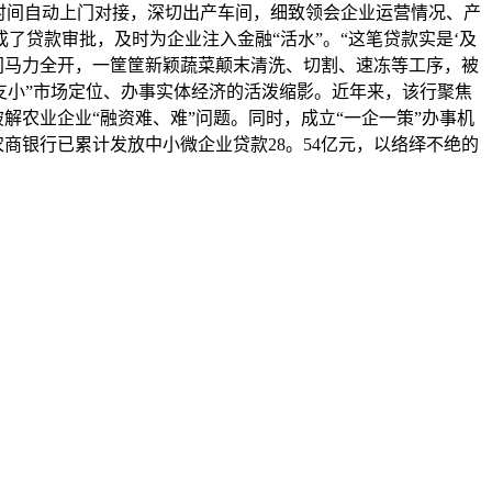
时间自动上门对接，深切出产车间，细致领会企业运营情况、产
贷款审批，及时为企业注入金融“活水”。“这笔贷款实是‘及
间马力全开，一筐筐新颖蔬菜颠末清洗、切割、速冻等工序，被
支小”市场定位、办事实体经济的活泼缩影。近年来，该行聚焦
解农业企业“融资难、难”问题。同时，成立“一企一策”办事机
商银行已累计发放中小微企业贷款28。54亿元，以络绎不绝的