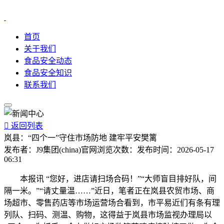
首页
关于我们
食品安全动态
食品安全知识
联系我们

返回列表
岚县：“四个一”守住市场防地 建牢平安樊篱
发布者：
J9集团(china)官网
浏览次数：
发布时间：
2026-05-17
06:31
本报讯 “您好，进店请扫场合码！”“大师盲目排好队，间
隔一米。”“请丈量温……”近日，笔者正在岚县农贸市场、商
场超市、零售药店等市场运营场合看到，市平易近们有条有理
列队、扫码、测温、购物，这得益于岚县市场监视办理局以