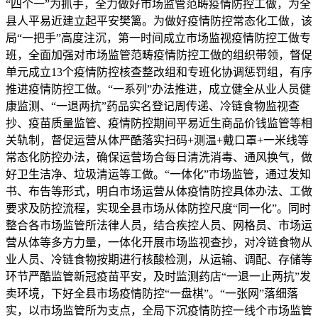
“四个一”为抓手，全力做好市场监管范畴疫情防控工做，为全
县人平易近建立起平安樊篱。为做好疫情防控常态化工做，该
局“一把手”高度注沉，第一时间成立市场监视疫情防控工做专
班，全面加强对市场监管范畴疫情防控工做的组织带领，督促
单元成立13个疫情防控核查整改组和专班化协调惩罚组，有序
推进疫情防控工做。“一系列”办法推进，成立健全从业人员健
康监测、“一退两抗”药品实名登记周传递、冷链食物监视查
抄、疫苗质量监管、疫情防控期间平易近生商品价钱监管等相
关轨制，督促运营从体严酷落实扫码+测温+戴口罩+一米线等
常态化防控办法，确保运营场合每日清洗消毒、通风换气，做
好卫生洁净、垃圾清运等工做。“一体化”市场监管，通过发知
书、布告等形式，明白市场运营从体疫情防控具体办法、工做
要求及防控流程，实现全县市场从体防控尺度“同一化”。同时
整合各市场监管所法律人员，结合疾控人员、网格员、市场运
营从体等多方力量，一体化开展市场监视查抄，对冷链食物从
业人员、冷链食物按期进行核酸检测，从运输、调配、存储等
环节严酷监管新冠疫苗平安，及时监测药店“一退一止两抗”发
卖环境，下好全县市场疫情防控“一盘棋”。“一张网”落细落
实，以市场监管所为支点，全局下沉疫情防控一线个市场监管