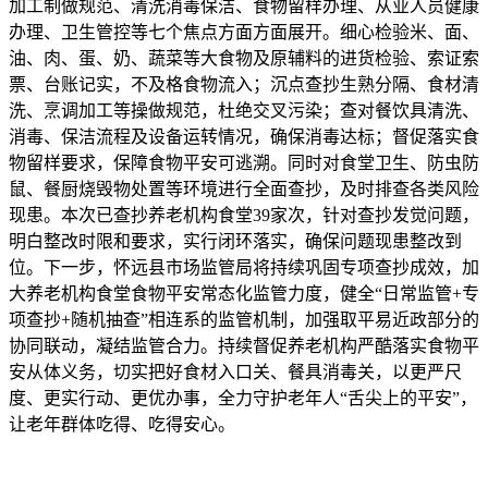
加工制做规范、清洗消毒保洁、食物留样办理、从业人员健康
办理、卫生管控等七个焦点方面方面展开。细心检验米、面、
油、肉、蛋、奶、蔬菜等大食物及原辅料的进货检验、索证索
票、台账记实，不及格食物流入；沉点查抄生熟分隔、食材清
洗、烹调加工等操做规范，杜绝交叉污染；查对餐饮具清洗、
消毒、保洁流程及设备运转情况，确保消毒达标；督促落实食
物留样要求，保障食物平安可逃溯。同时对食堂卫生、防虫防
鼠、餐厨烧毁物处置等环境进行全面查抄，及时排查各类风险
现患。本次已查抄养老机构食堂39家次，针对查抄发觉问题，
明白整改时限和要求，实行闭环落实，确保问题现患整改到
位。下一步，怀远县市场监管局将持续巩固专项查抄成效，加
大养老机构食堂食物平安常态化监管力度，健全“日常监管+专
项查抄+随机抽查”相连系的监管机制，加强取平易近政部分的
协同联动，凝结监管合力。持续督促养老机构严酷落实食物平
安从体义务，切实把好食材入口关、餐具消毒关，以更严尺
度、更实行动、更优办事，全力守护老年人“舌尖上的平安”，
让老年群体吃得、吃得安心。