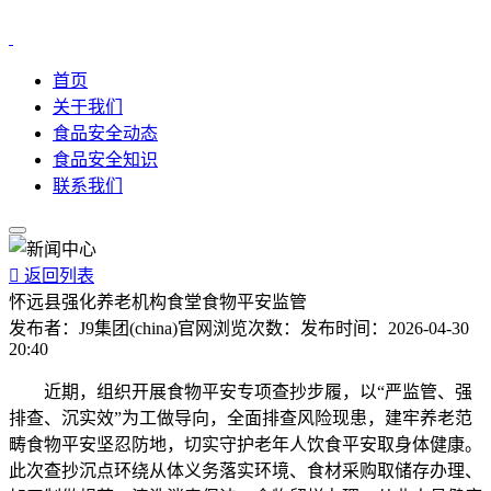
首页
关于我们
食品安全动态
食品安全知识
联系我们

返回列表
怀远县强化养老机构食堂食物平安监管
发布者：
J9集团(china)官网
浏览次数：
发布时间：
2026-04-30
20:40
近期，组织开展食物平安专项查抄步履，以“严监管、强
排查、沉实效”为工做导向，全面排查风险现患，建牢养老范
畴食物平安坚忍防地，切实守护老年人饮食平安取身体健康。
此次查抄沉点环绕从体义务落实环境、食材采购取储存办理、