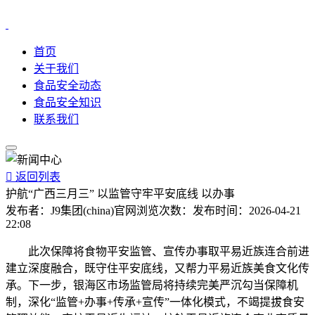
首页
关于我们
食品安全动态
食品安全知识
联系我们

返回列表
护航“广西三月三” 以监管守牢平安底线 以办事
发布者：
J9集团(china)官网
浏览次数：
发布时间：
2026-04-21
22:08
此次保障将食物平安监管、宣传办事取平易近族连合前进
建立深度融合，既守住平安底线，又帮力平易近族美食文化传
承。下一步，银海区市场监管局将持续完美严沉勾当保障机
制，深化“监管+办事+传承+宣传”一体化模式，不竭提拔食安