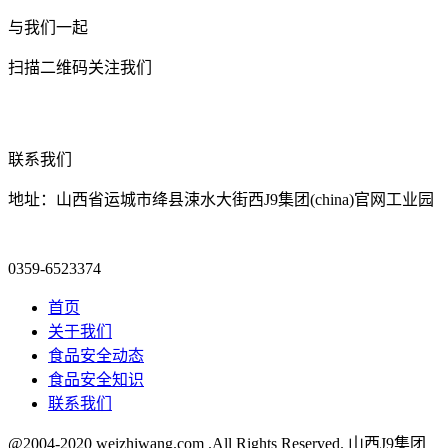
与我们一起
扫描二维码关注我们
联系我们
地址：山西省运城市绛县涑水大街西J9集团(china)官网工业园
0359-6523374
首页
关于我们
食品安全动态
食品安全知识
联系我们
@2004-2020 weizhiwang.com .All Rights Reserved. 山西J9集团