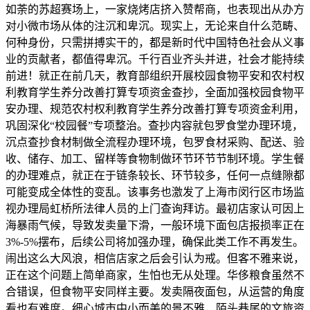
如荼的苏超赛场上，一家烧烤店挤入赞帮商，也表现出从办方
对小微市场从体的注沉和卑沉。现实上，无论来自什么范畴、
何种身份，只需拼搏实干的，都是新时代中国特色社会从义事
业的贡献者，都值得卑沉。千行百业齐头并进，社会才能持续
前进！就正在前几天，教育部组织开展校园食物平安和农村权
利教育学生养分改善打算专项资金查抄，全面加强校园食物平
安办理、规范农村权利教育学生养分改善打算专项资金利用，
巩固深化“校园餐”专项整治。查抄内容就包罗食堂办理环境，
沉点查抄食材制做全流程办理环境，包罗食材采购、配送、验
收、储存、加工、留样等食物制做环节环节节制环境。学生餐
的办理难点，就正在于链条较长、环节较多，任何一点缝隙都
可能变成全体性的变乱。该事务也激发了上海市闵行区市场监
视办理局虹桥所法律人员的上门查询拜访。最初店家认可因上
海暴雨气候，导致发卖量下滑，一般环境下面包店报损率正在
3%-5%摆布，后续公司将加强办理，确保此类工作不再发生。
闹出这么大风浪，相信店家之后会引认为戒。但客不雅来说，
正在这个问题上简单商家，生怕也无从处理。华侈粮食虽然不
合错误，但食物平安同样主要。发卖隔夜面包，从运营的角度
看也有难度。细心城市中小而美的景不雅，陌头巷尾的文旅资