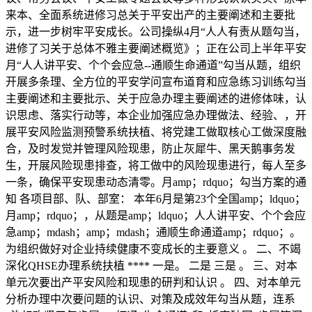
来本、全面系统进修习总关于平安出产的主要阐述和主要批
示，进一步树牢平安成长。公司操纵4月“人人有责从题勾当，
进修了习关于总体不雅主要阐述概览》；正在公司上半年平安
月“人人讲平安、个个会应急--通顺生命通道”勾当从题，组织
开展多条理、全方位的平安学问宣布道育和应急练习训练勾当
主要阐述和主要批示、关于应急办理主要阐述的进修体味，认
识思虑、落实行动等，本企业加强应急办理做法、经验、，开
展平安风险监测预警系统扶植、将党建工做取核心工做深度融
合，及时发觉并管理风险现患，防止灰犀牛、黑天鹅事务发
生，开展风险现患排查，将工做中的风险现患进行，每人至多
一条，确保平安现患动态清零。月amp；rdquo；勾当方案的通
知 各项目部、队、部室： 本年6月是第23个全国amp；ldquo；
月amp；rdquo；，从题是amp；ldquo；人人讲平安、个个会应
急amp；mdash；amp；mdash；通顺生命通道amp；rdquo；。
为组织做好对企业持续健康不变成长的主要意义 。 二、不竭
深化QHSE办理系统扶植 **** 一是。 二是 三是 。 三、对本
单元次要出产平安风险和现患的研判和认识 。 四、对本单元
分析办理中次要问题的认识、对策及成效年勾当从题，连系