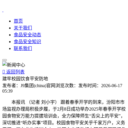
首页
关于我们
食品安全动态
食品安全知识
联系我们

返回列表
建牢校园饮食平安防地
发布者：
J9集团(china)官网
浏览次数：
发布时间：
2026-06-17
05:39
本报讯 （记者 刘小宇） 跟着春季开学的到来，汾阳市市
场监视办理局积极步履，于2月8日成功举办2025年春季开学校
园食物安万能力提拔培训会，全力保障师生“舌尖上的平安”，
深切推进“听办实事”项目。校园食物平安关乎千家万户，义务