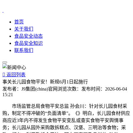
首页
关于我们
食品安全动态
食品安全知识
联系我们

返回列表
事关长儿园食物平安！新规6月1日起施行
发布者：
J9集团(china)官网
浏览次数：
发布时间：
2026-06-04
15:21
市场监管总局食物平安总监 孙会川：针对长儿园食材采
购，制定不得冲破的“负面清单”。《》明白，长儿园食材供应
商应近3年内不得发生食物平安变乱或查实食物平安舆情事
务；长儿园从园外采购散拆糕点、汉堡、三明治等食物；采