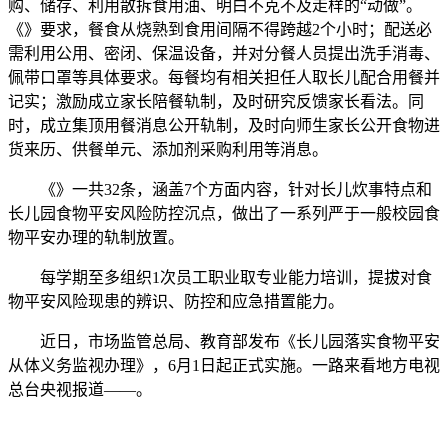
购、储存、利用散拆食用油、明白不克不及走样的“动做”。
《》要求，餐食从烧熟到食用间隔不得跨越2个小时；配送必
需利用公用、密闭、保温设备，并对分餐人员提出洗手消毒、
佩带口罩等具体要求。每餐均有相关担任人取长儿配合用餐并
记实；激励成立家长陪餐轨制，及时研究反馈家长看法。同
时，成立集顶用餐消息公开轨制，及时向师生家长公开食物进
货来历、供餐单元、添加剂采购利用等消息。
《》一共32条，涵盖7个方面内容，针对长儿炊事特点和
长儿园食物平安风险防控沉点，做出了一系列严于一般校园食
物平安办理的轨制放置。
每学期至多组织1次员工职业取专业能力培训，提拔对食
物平安风险现患的辨识、防控和应急措置能力。
近日，市场监管总局、教育部发布《长儿园落实食物平安
从体义务监视办理》，6月1日起正式实施。一路来看地方电视
总台央视报道——。