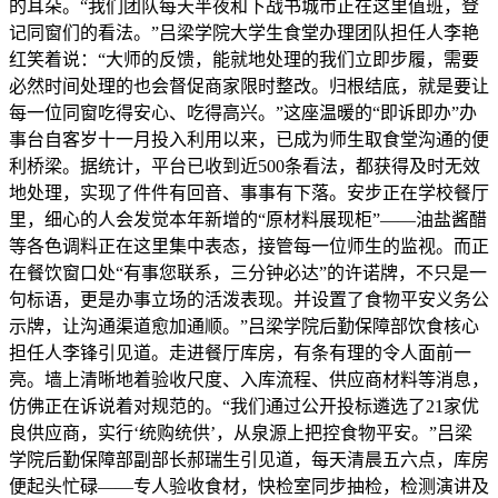
的耳朵。“我们团队每天半夜和下战书城市正在这里值班，登
记同窗们的看法。”吕梁学院大学生食堂办理团队担任人李艳
红笑着说：“大师的反馈，能就地处理的我们立即步履，需要
必然时间处理的也会督促商家限时整改。归根结底，就是要让
每一位同窗吃得安心、吃得高兴。”这座温暖的“即诉即办”办
事台自客岁十一月投入利用以来，已成为师生取食堂沟通的便
利桥梁。据统计，平台已收到近500条看法，都获得及时无效
地处理，实现了件件有回音、事事有下落。安步正在学校餐厅
里，细心的人会发觉本年新增的“原材料展现柜”——油盐酱醋
等各色调料正在这里集中表态，接管每一位师生的监视。而正
在餐饮窗口处“有事您联系，三分钟必达”的许诺牌，不只是一
句标语，更是办事立场的活泼表现。并设置了食物平安义务公
示牌，让沟通渠道愈加通顺。”吕梁学院后勤保障部饮食核心
担任人李锋引见道。走进餐厅库房，有条有理的令人面前一
亮。墙上清晰地着验收尺度、入库流程、供应商材料等消息，
仿佛正在诉说着对规范的。“我们通过公开投标遴选了21家优
良供应商，实行‘统购统供’，从泉源上把控食物平安。”吕梁
学院后勤保障部副部长郝瑞生引见道，每天清晨五六点，库房
便起头忙碌——专人验收食材，快检室同步抽检，检测演讲及