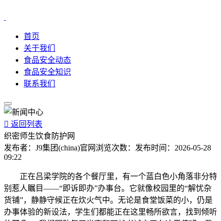
首页
关于我们
食品安全动态
食品安全知识
联系我们

返回列表
织密师生饮食防护网
发布者：
J9集团(china)官网
浏览次数：
发布时间：
2026-05-28
09:22
正在吕梁学院的各个餐厅里，有一个蓝白色小角落非分特
别惹人瞩目——“即诉即办”办事台。它就像校园里的“解忧杂
货铺”，静静守候正在炊火气中。无论是食堂饭菜的小，仍是
办事体验的新设法，学生们都能正在这里畅所欲言，找到倾听