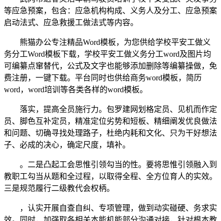
等应急预案，包含：应急机构构成、义务人及分工、应急预案
启动法式、应急救援工做法式等内容。
熊猫办公专注精品Word模板，为您供给学校平安工做义
务分工Word模板下载，学校平安工做义务分工word及图片均
可编纂点窜替代，公式及文字也能够添加删除等编纂操做，免
费注册，一键下载。平台同时也供给商务word模板，简历
word，word培训等各类各样的word模板。
落实，提高全员施行力。包罗建网划格定员、见机而作定
员、脚色互补定员，精准定位劣势和短板、精细阐发优良做法
和问题、切确寻找处理路子，杜绝内耗和文化、只为干好想法
子、必成的决心，确定尺度，填补。
。二是凸起工会思惟引领勾当的性。要将思惟引领融入到
教职工勾当从题和全过程，以取得全程、全方位育人的实效。
三是规范履行二级教代会权柄。
，认实开展自查自纠、专项管理，做到动实碰硬、务求实
效。同时，加强取各相关本能机能部分沟通对接，针对根本教