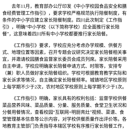
去年11月，教育部办公厅印发《中小学校园食品安全和膳
食经费管理工作指引》，要求学校严格规范执行陪餐制度，有
条件的中小学应建立家长陪餐制度。四川此次制定《工作指
引》，明确“中小学校（以下简称学校）应全面推行家长陪
餐”，这意味着四川所有中小学校都要推行家长陪餐。
《工作指引》要求，学校应充分考虑办学规模、供餐方
式、地理位置等因素，召开专题会议研究决定家长陪餐相关事
宜，并邀请校园膳食监督家长委员会成员列席。家长陪餐采用
自主申请，学校应明确家长陪餐申请方式、时限等，安排专
（兼）职人员做好家长陪餐组织。学校可根据教育教学实际和
家长诉求等情况，自主确定家长陪餐频率。城镇地区学校原则
上每学期不少于2次，农村地区学校原则上每学期不少于1次。
《工作指引》明确，家长具有的权利包括：监督学校供餐
菜品营养风味、菜品质量、分量、服务质量、食堂卫生状况和
分餐用餐情况，查看校园“互联网+明厨亮灶”视频、菜谱、食
堂管理基本信息等公示内容，对学校供餐质量作出评价等。各
地教育主管部门负责指导本辖区学校有序推行家长陪餐工作，