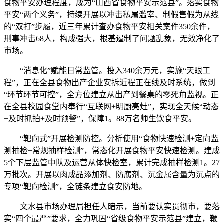
食物平安办理程度，成为“山西省食物平安示范县”。落实食物
平安“两个义务”，持续开展以冲击私屠滥宰、制假售假为从线
的“双打”步履，近三年累计查办食物平安相关案件350余件，
刑事冲击68人，构成强大，根基遏制了问题乱象，无效净化了
市场。
“消息化”赋能日常监管。投入340余万元，实施“天眼工
程”，正在全县食物出产企业安拆近程正在线及时系统，做到
“环节环节可控”，全方位建立从出产到餐桌的零死角监视。正
在全县校园食堂内奉行“互联网+明厨亮灶”，实现全天候“动态
+及时抓拍+及时预警”，保障1。88万名师生饮食平安。
“靶向式”开展检测防控。分析使用“食物快速检测+定向监
测抽检+常规抽样检测”，常态化开展食物平安快速检测。建成
5个下层监管中队及运营从体快检室，累计完成抽样检测1。27
万批次。开展以肉成品添加剂、防腐剂、沉金属含量为沉点的
专项“靶向检测”，全链条建立食安防地。
文水县市场办理局担任人暗示，当前要认实贯彻市，要落
实“四个最严”要求，全力巩固“省级食物平安示范县”建立，鞭