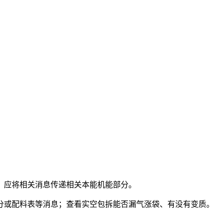
。应将相关消息传递相关本能机能部分。
或配料表等消息；查看实空包拆能否漏气涨袋、有没有变质。