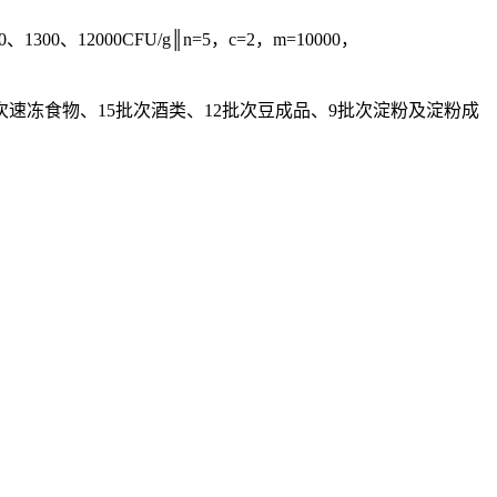
2000CFU/g║n=5，c=2，m=10000，
次速冻食物、15批次酒类、12批次豆成品、9批次淀粉及淀粉成