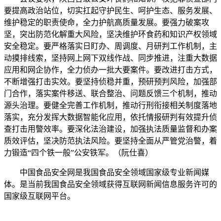
要提高政治站位，切实扛起守护民生、呵护生态、服务发展、
维护稳定的职责使命，全力护航高质量发展。要强力破案攻
坚，突出防范化解重大风险，坚决维护环食药和知识产权领域
安全稳定。要严格落实日盯办、周调度、月研判工作机制，主
动摸排线索，坚持网上网下双线作战、同步推进，注重大数据
应用和网企协作，全力侦办一批大要案件。要改进打击方式，
不断增强打击实效。要坚持侦稳并重，预研预判风险，加强部
门合作，落实案件移送、联合整治、问题反馈三个机制，推动
源头治理。要健全完善工作机制，推动行刑衔接相关制度落地
落实，充分发挥大数据智能化应用，依托情报研判有效提升侦
查打击用警效率。要深化法治建设，加强执法质量监督和办案
质效评估，坚决防范执法风险。要坚持全面从严管党治警，着
力锻造“四个铁一般”公安铁军。（阮仕喜）
中国食品安全网是我国食品安全领域国家级专业新闻媒
体。是当前我国食品安全领域获得互联网新闻信息服务许可的
国家级互联网平台。