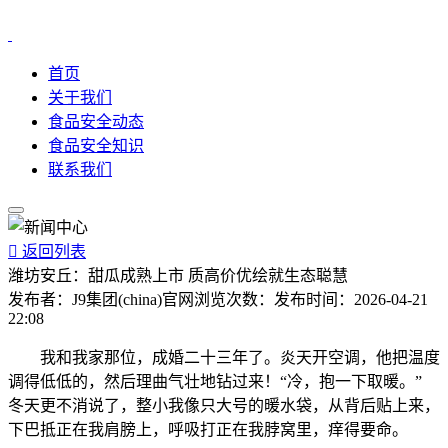
首页
关于我们
食品安全动态
食品安全知识
联系我们

返回列表
潍坊安丘：甜瓜成熟上市 质高价优绘就生态聪慧
发布者：
J9集团(china)官网
浏览次数：
发布时间：
2026-04-21
22:08
我和我家那位，成婚二十三年了。炎天开空调，他把温度
调得低低的，然后理曲气壮地钻过来！“冷，抱一下取暖。”
冬天更不消说了，整小我像只大号的暖水袋，从背后贴上来，
下巴抵正在我肩膀上，呼吸打正在我脖窝里，痒得要命。