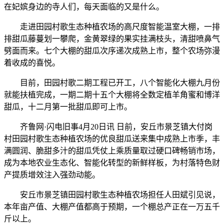
在妃嫔身边的寺人们，每天面临的又是什么。
走进田园村歌生态种植农场的高尺度智能温室大棚，一排
排甜瓜藤蔓划一攀爬，金黄翠绿的果实挂满枝头，清甜喷鼻气
劈面而来。七个大棚的甜瓜次序递次成熟上市，整个农场弥漫
着收成的喜悦。
目前，田园村歌二期工程已开工，八个智能化大棚九月份
就能扶植完成，一期二期十五个大棚将全数定植羊角蜜和博洋
甜瓜，十二月第一批甜瓜即可上市。
齐鲁网·闪电旧事4月20日讯 日前，安丘市景芝镇大付岗
村田园村歌生态种植农场的优良甜瓜送来集中成熟上市季，丰
满圆润、脆甜多汁的甜瓜凭仗上乘质量取过硬口碑畅销市场，
成为本地农业生态化、智能化转型的新鲜样板，为村落特色财
产提质增效注入强劲动能。
安丘市景芝镇田园村歌生态种植农场担任人田斌引见说，
本年亩产值、大棚产值都高于预期，一个棚总产正在一万五千
斤以上。