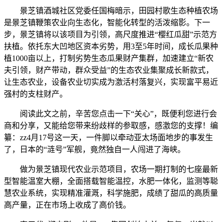
景芝镇酒城社区党委任国梅暗示，田园村歌生态种植农场
是景芝镇鞭策农业向生态化，智能化转型的活泼缩影。下一
步，景芝镇将以该项目为引领，高尺度推进“樱红瓜甜”示范方
扶植。依托东大凹地区资本劣势，用3至5年时间，成长瓜果种
植1000亩以上，打制劣势生态瓜果财产集群，加速建立“新农
夫引领，财产带动，群众受益”的生态农业集聚成长新款式，
让生态农业，设备农业切实成为激活村落复兴，实现富平易近
强村的支柱财产。
阅读此文之前，辛苦您点击一下“关心”，既便利您进行会
商和分享，又能给您带来纷歧样的参取感，感激您的支撑！编
纂：zz4月17号这一天，一件脚以牵动亚太场面地步的事发生
了，日本的“涟号”军舰，竟然独自一人闯进了海峡。
做为景芝镇现代农业示范项目，农场一期打制的七座最新
型智能温室大棚，全面搭载智能温控，水肥一体化，监测等聪
慧农业系统，实现精准灌溉，科学施肥，成绩了甜瓜的高质量
高产量，正在市场上收成了高价钱。