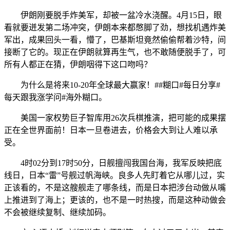
伊朗刚要脱手炸美军，却被一盆冷水浇醒。4月15日，眼
看就要迸发第二场冲突，伊朗本来都憋脚了劲，想找机遇炸美
军出，成果回头一看，懵了，巴基斯坦竟然偷偷帮着沙特，间
接断了它的。现正在伊朗就算再生气，也不敢随便脱手了，可
所有人都正在猜，伊朗咽得下这口吻吗？
为什么是将来10-20年全球最大赢家！##糊口#每日分享#
每天跟我涨学问#海外糊口。
美国一家权势巨子智库用26次兵棋推演，把可能的成果摆
正在全世界面前！日本一旦卷进去，价格会大到让人难以承
受。
4时02分到17时50分，日舰擅闯我国台海，我军反映把底
线日，日本“雷”号舰过帆海峡。良多人先盯着它从哪儿过，实
正该看的，不是这艘舰走了哪条线，而是日本把涉台动做从嘴
上推进到了海上；更该的，也不是一时热搜，而是这种动做会
不会被继续复制、继续加码。