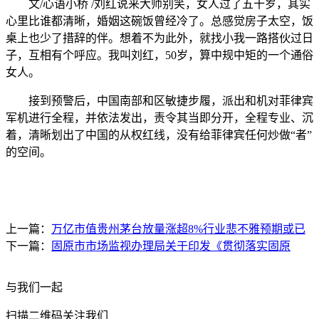
文/心语小桥 /刘红说来大师别笑，女人过了五十岁，其实
心里比谁都清晰，婚姻这碗饭曾经冷了。总感觉房子太空，饭
桌上也少了措辞的伴。想着不为此外，就找小我一路搭伙过日
子，互相有个呼应。我叫刘红，50岁，算中规中矩的一个通俗
女人。
接到预警后，中国南部和区敏捷步履，派出和机对菲律宾
军机进行全程，并依法发出，责令其当即分开，全程专业、沉
着，清晰划出了中国的从权红线，没有给菲律宾任何炒做“者”
的空间。
上一篇：
万亿市值贵州茅台放量涨超8%行业悲不雅预期或已
下一篇：
固原市市场监视办理局关于印发《贯彻落实固原
与我们一起
扫描二维码关注我们