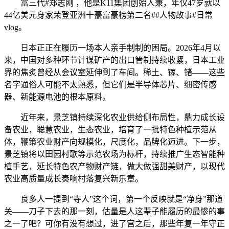
富三代#郑志刚 ，他是K11集团创始人兼，年仅47岁就以
44亿美元身家荣登亚洲十豪富豪榜第二名##人物故事#日常
vlog。
日本正正在履历一场本人亲手制制的困局。2026年4月以
来，中国对多种环节计谋矿产的出口管制持续收紧，日本工业
界的焦炙曾经从会议室延伸到了车间。稀土、镓、锗——这些
名字通俗人可能不太熟悉，但它们是半导体芯片、细密传感
器、新能源电池的根本原料。
近年来，景芝镇持续深化农业供给侧布局性，鼎力成长设
备农业，聪慧农业，生态农业，培育了一批特色种植示范从
体，鞭策农业财产向规模化，尺度化，品牌化迈进。下一步，
景芝镇将以田园村歌等示范农场为标杆，持续推广生态智能种
植手艺，延长特色农产物财产链，做大做强甜美财产，以现代
农业高质量成长奏响村落复兴新乐章。
良多人一提到“寺人”这个词，第一个反映就是“净身”那道
关——刀子下去的那一刻，估量是人这辈子能履历的最惨的事
之一了吧？可你有没有想过，进了宫之后，那些年复一年守正