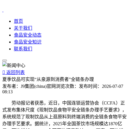
首页
关于我们
食品安全动态
食品安全知识
联系我们

返回列表
夏季饮品可实现“从泉源到消费者”全链条办理
发布者：
J9集团(china)官网
浏览次数：
发布时间：
2026-07-07
08:13
劳动报记者获悉，近日，中国连锁运营协会（CCFA）正
式发布集体尺度《现制饮品食物平安全链条办理手艺要求》，
系统规范了现制饮品从上逛原料到终端消费的全链条食物平安
办理手艺要求。据统计，2025年全国茶饮市场规模达1870亿