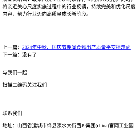
将亲近关心尺度实施过程中的行业反馈，持续完美和优化尺度
内容，帮力行业迈向高质量成长新阶段。
上一篇：
2024年中秋、国庆节期间食物出产质量平安提示函
下一篇：没有了
与我们一起
扫描二维码关注我们
联系我们
地址：山西省运城市绛县涑水大街西J9集团(china)官网工业园