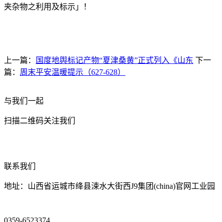
夹杂物之利用及标示」！
上一篇：
国度地舆标记产物“夏津桑黄”正式列入《山东
下一
篇：
周末平安温暖提示（627-628）
与我们一起
扫描二维码关注我们
联系我们
地址：山西省运城市绛县涑水大街西J9集团(china)官网工业园
0359-6523374