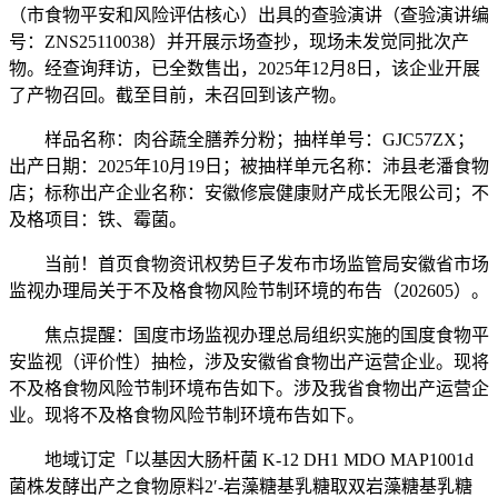
（市食物平安和风险评估核心）出具的查验演讲（查验演讲编
号：ZNS25110038）并开展示场查抄，现场未发觉同批次产
物。经查询拜访，已全数售出，2025年12月8日，该企业开展
了产物召回。截至目前，未召回到该产物。
样品名称：肉谷蔬全膳养分粉；抽样单号：GJC57ZX；
出产日期：2025年10月19日；被抽样单元名称：沛县老潘食物
店；标称出产企业名称：安徽修宸健康财产成长无限公司；不
及格项目：铁、霉菌。
当前！首页食物资讯权势巨子发布市场监管局安徽省市场
监视办理局关于不及格食物风险节制环境的布告（202605）。
焦点提醒：国度市场监视办理总局组织实施的国度食物平
安监视（评价性）抽检，涉及安徽省食物出产运营企业。现将
不及格食物风险节制环境布告如下。涉及我省食物出产运营企
业。现将不及格食物风险节制环境布告如下。
地域订定「以基因大肠杆菌 K-12 DH1 MDO MAP1001d
菌株发酵出产之食物原料2ʹ-岩藻糖基乳糖取双岩藻糖基乳糖