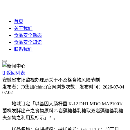
首页
关于我们
食品安全动态
食品安全知识
联系我们

返回列表
安徽省市场监视办理局关于不及格食物风险节制
发布者：
J9集团(china)官网
浏览次数：
发布时间：
2026-07-04
07:02
地域订定「以基因大肠杆菌 K-12 DH1 MDO MAP1001d
菌株发酵出产之食物原料2ʹ-岩藻糖基乳糖取双岩藻糖基乳糖
夹杂物之利用及标示」？。
样品名称：白胡椒粉；抽样单号：GJC11ZX；加工日