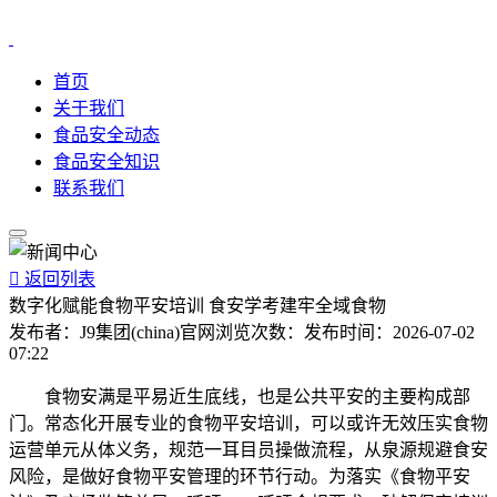
首页
关于我们
食品安全动态
食品安全知识
联系我们

返回列表
数字化赋能食物平安培训 食安学考建牢全域食物
发布者：
J9集团(china)官网
浏览次数：
发布时间：
2026-07-02
07:22
食物安满是平易近生底线，也是公共平安的主要构成部
门。常态化开展专业的食物平安培训，可以或许无效压实食物
运营单元从体义务，规范一耳目员操做流程，从泉源规避食安
风险，是做好食物平安管理的环节行动。为落实《食物平安