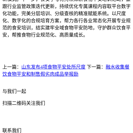
跟行业监管政策迭代更新，持续优化专属课程内容取平台数字
化功能，完美分层培训、分级查核的精准赋能系统。以尺度
化、数字化的合规培育方案，帮力各行各业常态化开展专业规
范的食安培训，结实建牢全域食物平安防地，守护群众饮食平
安，帮推食物行业规范化、高质量成长。
上一篇：
山东发布4项食物平安处所尺度
下一篇：
融水收集餐
饮食物平安和制售假劣肉成品举报励
与我们一起
扫描二维码关注我们
联系我们