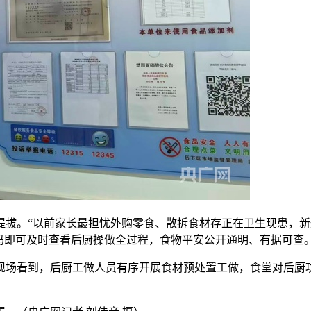
。“以前家长最担忧外购零食、散拆食材存正在卫生现患，新
码即可及时查看后厨操做全过程，食物平安公开通明、有据可查
场看到，后厨工做人员有序开展食材预处置工做，食堂对后厨功