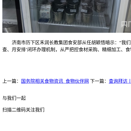
济南市历下区禾润长教集团食安部从任胡颖悟暗示：“我们园
查、月安排’闭环办理机制，从严把控食材采购、精细加工、食
上一篇：
国务院相关食物资讯_食物伙伴网
下一篇：
查询拜访
与我们一起
扫描二维码关注我们