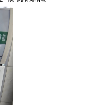
（央广网记者 刘佳音 摄）。