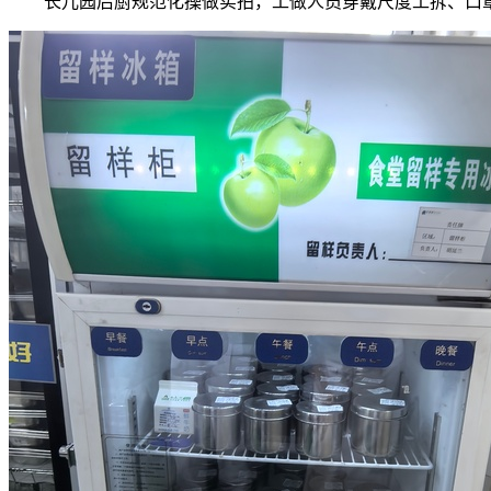
长儿园后厨规范化操做实拍，工做人员穿戴尺度工拆、口罩、