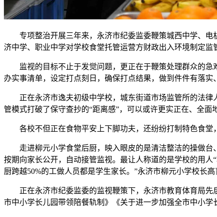
专项整治开展三年来，永济市纪委监委鞭策城西中学、电机
济中学、职业中学对学校食堂托管运营方财政出入环境制定监管
监视的目标不止于发觉问题，更正在于鞭策处理群众的急难
办实事清单，设定打点刻日，确保打点结果，做到件件有落实、
正在永济市逸夫初级中学校，城东街道市场监管所的法律人员
管模式打破了保守查抄的“距离感”，可以或许更实正在、全面
各校不但正在食物平安上下脚功夫，还纷纷打制特色食堂，“节
走进柳元小学食堂后厨，映入眼皮的是清洁整洁的操做台、分
按期向家长公开，自动接管监视。最让人称道的是学校的用人“
厨跨越50%的工做人员都是学生家长。”永济市柳元小学校长
正在永济市纪委监委的监视鞭策下，永济市教育体育局先后
市中小学长儿园带领陪餐轨制》《关于进一步加强全市中小学