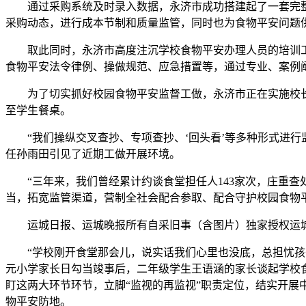
通过采购系统及时录入数据，永济市成功搭建起了一套完整
采购动态，进行成本节制和质量监管，同时也为食物平安问题
取此同时，永济市高度注沉学校食物平安办理人员的培训工
食物平安法令律例、操做规范、应急措置等，通过专业、案例
为了切实抓好校园食物平安监督工做，永济市正在实施校长陪
至学生餐桌。
“我们操纵交叉查抄、专项查抄、‘回头看’等多种形式进行监
任孙雨田引见了近期工做开展环境。
“三年来，我们曾经累计约谈食堂担任人143家次，庄重查处
当，拓宽监管渠道，营制全社会配合参取、配合守护校园食物
运城日报、运城晚报所有自采旧事（含图片）独家授权运城旧
“学校刚开食堂那会儿，说实话我们心里也没底，总担忧孩子
元小学家长日勾当竣事后，二年级学生王语涵的家长谈起学校
盯这两大环节环节，立脚“监视的再监视”职责定位，结实开展
物平安防地。