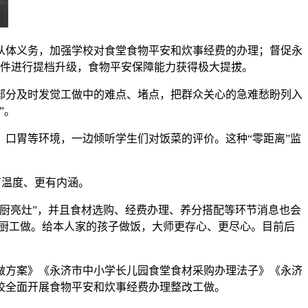
体义务，加强学校对食堂食物平安和炊事经费的办理；督促永
硬件进行提档升级，食物平安保障能力获得极大提拔。
分及时发觉工做中的难点、堵点，把群众关心的急难愁盼列入
”。
口胃等环境，一边倾听学生们对饭菜的评价。这种“零距离”监
有温度、更有内涵。
厨亮灶”，并且食材选购、经费办理、养分搭配等环节消息也会
后厨工做。给本人家的孩子做饭，大师更存心、更尽心。目前后
方案》《永济市中小学长儿园食堂食材采购办理法子》《永济
校全面开展食物平安和炊事经费办理整改工做。