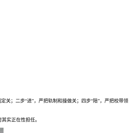
关；二步“进”，严把轨制和操做关；四步“陪”，严把校带领
对其实正在性担任。