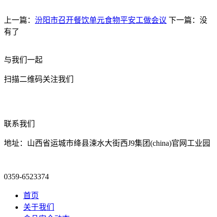
上一篇：
汾阳市召开餐饮单元食物平安工做会议
下一篇：没
有了
与我们一起
扫描二维码关注我们
联系我们
地址：山西省运城市绛县涑水大街西J9集团(china)官网工业园
0359-6523374
首页
关于我们